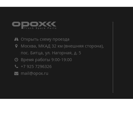
Открыть схему проезда
Москва, МКАД 32 км (внешняя сторона),
пос. Битца, ул. Нагорная, д. 5
Время работы 9:00-19:00
+7 925 7296326
mail@opox.ru