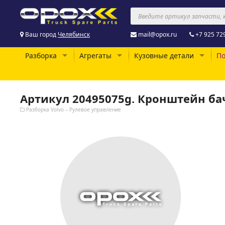
Ваш город
Челябинск
mail@opox.ru
+7 925 72
Разборка
Агрегаты
Кузовные детали
По
Артикул 20495075g. Кронштейн бач
Разборка Volvo – Рулевое управление