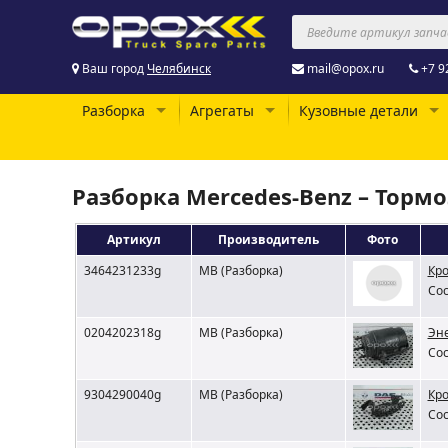
Ваш город
Челябинск
mail@opox.ru
+7 9
Разборка
Агрегаты
Кузовные детали
Разборка Mercedes-Benz – Торм
Артикул
Производитель
Фото
3464231233g
MB (Разборка)
Кро
Сос
0204202318g
MB (Разборка)
Эне
Сос
9304290040g
MB (Разборка)
Кр
Сос