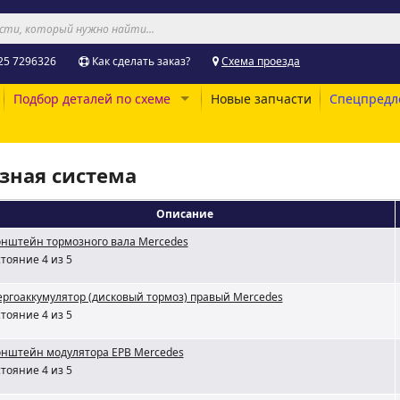
25 7296326
Как сделать заказ?
Схема проезда
Подбор деталей по схеме
Новые запчасти
Спецпредл
озная система
Описание
нштейн тормозного вала Mercedes
тояние 4 из 5
ргоаккумулятор (дисковый тормоз) правый Mercedes
тояние 4 из 5
онштейн модулятора EPB Mercedes
тояние 4 из 5