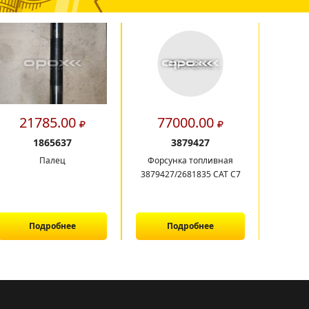
21785.00
77000.00
16
1865637
3879427
Палец
Форсунка топливная
Балк
3879427/2681835 CAT C7
Подробнее
Подробнее