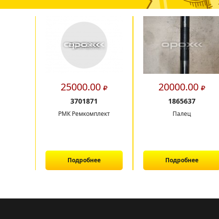
25000.00
20000.00
3701871
1865637
РМК Ремкомплект
Палец
Подробнее
Подробнее
1
2
3