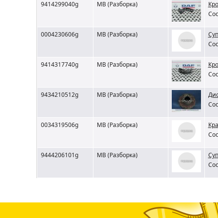
9414299040g
MB (Разборка)
Кр
Сос
0004230606g
MB (Разборка)
Суп
Сос
9414317740g
MB (Разборка)
Кр
Сос
9434210512g
MB (Разборка)
Дис
Сос
0034319506g
MB (Разборка)
Кра
Сос
9444206101g
MB (Разборка)
Суп
Сос