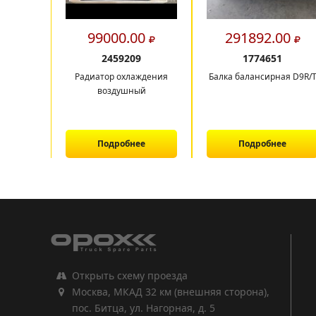
99000.00
291892.00
2459209
1774651
Радиатор охлаждения
Балка балансирная D9R/
воздушный
Подробнее
Подробнее
1
2
3
Открыть схему проезда
Москва, МКАД 32 км (внешняя сторона),
пос. Битца, ул. Нагорная, д. 5