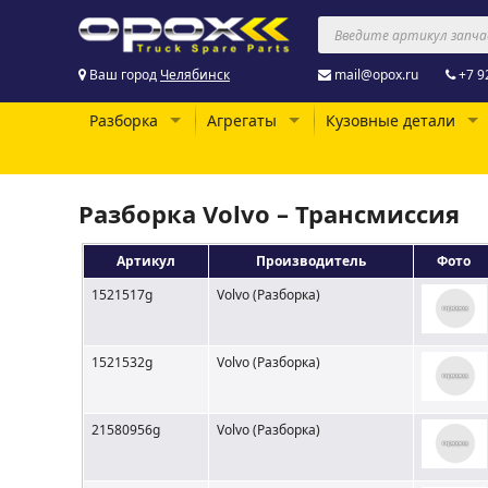
Ваш город
Челябинск
mail@opox.ru
+7 9
Разборка
Агрегаты
Кузовные детали
Разборка Volvo – Трансмиссия
Артикул
Производитель
Фото
1521517g
Volvo (Разборка)
1521532g
Volvo (Разборка)
21580956g
Volvo (Разборка)