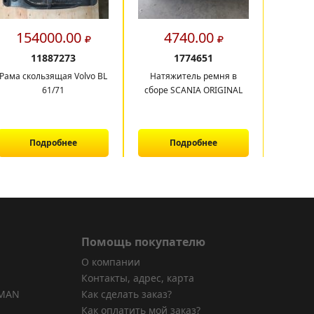
154000.00
4740.00
2
11887273
1774651
Рама скользящая Volvo BL
Натяжитель ремня в
61/71
сборе SCANIA ORIGINAL
Подробнее
Подробнее
Помощь покупателю
О компании
Контакты, адрес, карта
 MAN
Как сделать заказ?
Как оплатить мой заказ?