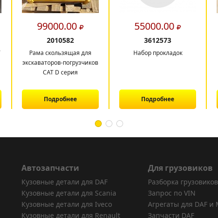
99000.00
55000.00
2010582
3612573
T
Рама скользящая для
Набор прокладок
экскаваторов-погрузчиков
CAT D серия
Подробнее
Подробнее
Автозапчасти
Для грузовиков
Кузовные детали для DAF
Разборка грузовиков
Кузовные детали для Scania
Запрос по VIN
Кузовные детали для Iveco
Агрегаты для DAF и
Кузовные детали для Renault
Запчасти DAF