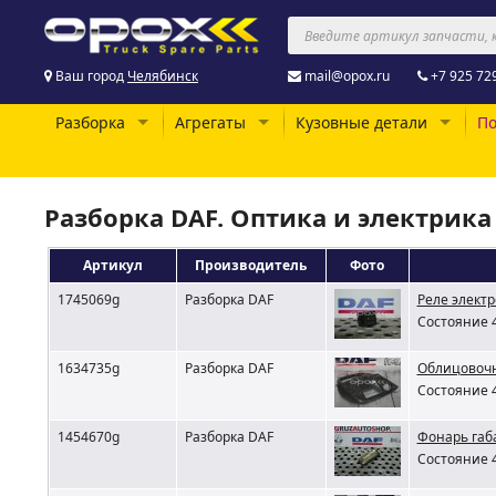
Ваш город
Челябинск
mail@opox.ru
+7 925 72
Разборка
Агрегаты
Кузовные детали
По
Разборка DAF. Оптика и электрика
Артикул
Производитель
Фото
1745069g
Разборка DAF
Реле элект
Состояние 4
1634735g
Разборка DAF
Облицовочн
Состояние 4
1454670g
Разборка DAF
Фонарь габ
Состояние 4