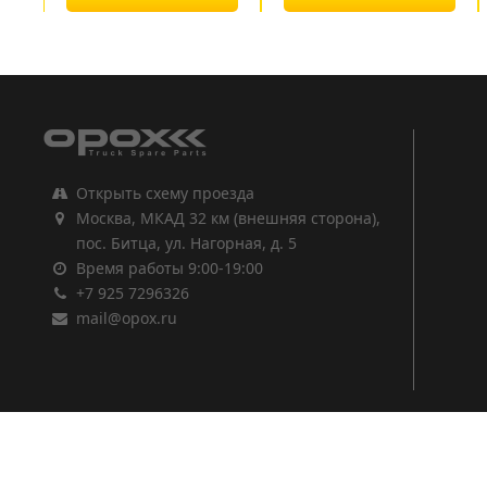
1
2
3
Открыть схему проезда
Москва, МКАД 32 км (внешняя сторона),
пос. Битца, ул. Нагорная, д. 5
Время работы 9:00-19:00
+7 925 7296326
mail@opox.ru