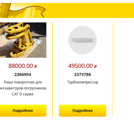
88000.00
49500.00
4
2366954
2373786
Рама поворотная для
Турбокомпрессор
Сек
экскаваторов-погрузчиков
охла
CAT D серия
б
Подробнее
Подробнее