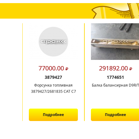
77000.00
291892.00
3879427
1774651
Форсунка топливная
Балка балансирная D9R/
3879427/2681835 CAT C7
Подробнее
Подробнее
1
2
3