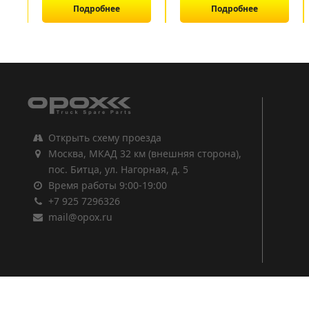
Подробнее
Подробнее
1
2
3
Открыть схему проезда
Москва, МКАД 32 км (внешняя сторона),
пос. Битца, ул. Нагорная, д. 5
Время работы 9:00-19:00
+7 925 7296326
mail@opox.ru