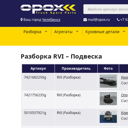
Ваш город
Челябинск
mail@opox.ru
+7 9
Разборка
Агрегаты
Кузовные детали
Разборка RVI – Подвеска
Артикул
Производитель
Фото
7421682250g
RVI (Разборка)
Кро
Сос
7421756235g
RVI (Разборка)
Опо
Сос
5010557921g
RVI (Разборка)
Кли
Сос