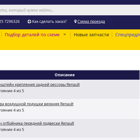
25 7296326
Как сделать заказ?
Схема проезда
Подбор деталей по схеме
Новые запчасти
Спецпредл
Описание
нштейн крепления задней рессоры Renault
тояние 4 из 5
ра воздушной подушки верхняя Renault
тояние 4 из 5
н отбойника передней подвески Renault
тояние 4 из 5