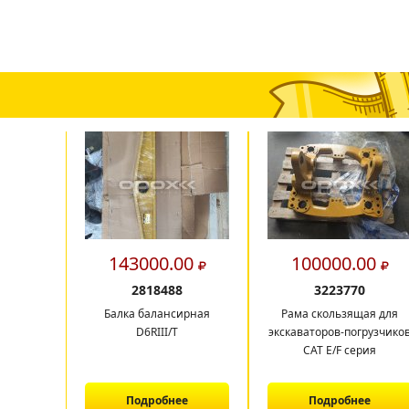
143000.00
100000.00
2818488
3223770
Балка балансирная
Рама скользящая для
D6RIII/T
экскаваторов-погрузчико
CAT E/F серия
Подробнее
Подробнее