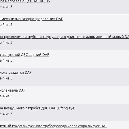
упа направляющая DAF XF105
 4 из 5
 механизма газораспределения DAF
 5 из 5
н крепления патрубка интеркуллера к двигателю алюминиевый малый D
 4 из 5
р выпускной ДВС задний DAF
 4 из 5
лока раздатки DAF
 4 из 5
коленвала DAF
 4 из 5
 воздушного патрубка ДВС DAF (Lifting eye)
 4 из 5
итный кожух выпускного трубопровода коллектора выпуск DAF