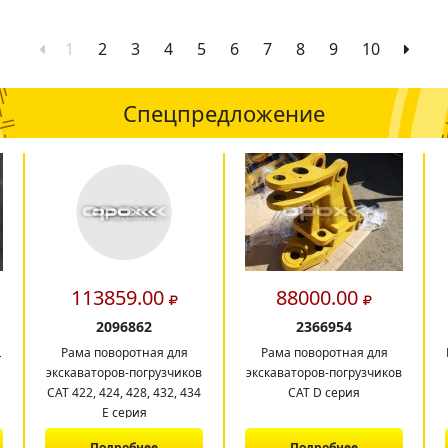
1
2
3
4
5
6
7
8
9
10
Спецпредложение
113859.00
88000.00
2096862
2366954
L
Рама поворотная для
Рама поворотная для
экскаваторов-погрузчиков
экскаваторов-погрузчиков
CAT 422, 424, 428, 432, 434
CAT D серия
E серия
Подробнее
Подробнее