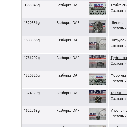
0365048g
Разборка DAF
Трубка с
Состояние
1320336g
Разборка DAF
Шестерня
Состояние
1600366g
Разборка DAF
Патрубок
Состояние
1786292g
Разборка DAF
Трубка к
Состояние
1820820g
Разборка DAF
Форсунка
Состояние
1324179g
Разборка DAF
Толкатель
Состояние
1622763g
Разборка DAF
Упорная 
Состояние