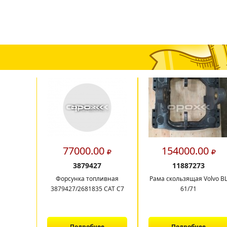
00
77000.00
154000.00
3879427
11887273
Форсунка топливная
Рама скользящая Volvo B
3879427/2681835 CAT C7
61/71
е
Подробнее
Подробнее