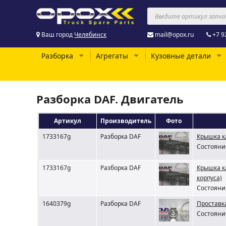
Ваш город
Челябинск
mail@opox.ru
+7 9
Разборка
Агрегаты
Кузовные детали
Разборка DAF. Двигатель
Артикул
Производитель
Фото
1733167g
Разборка DAF
Крышка к
Состояние
1733167g
Разборка DAF
Крышка к
корпуса)
Состояние
1640379g
Разборка DAF
Проставк
Состояние