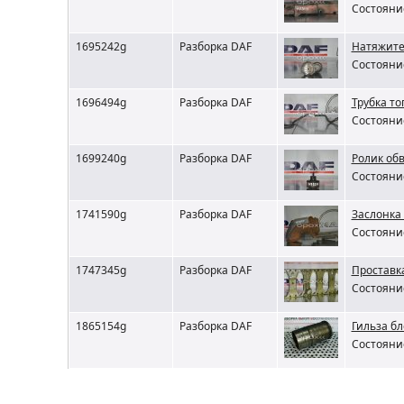
Состояние
1695242g
Разборка DAF
Натяжите
Состояние
1696494g
Разборка DAF
Трубка т
Состояние
1699240g
Разборка DAF
Ролик об
Состояние
1741590g
Разборка DAF
Заслонка
Состояние
1747345g
Разборка DAF
Проставка
Состояние
1865154g
Разборка DAF
Гильза б
Состояние