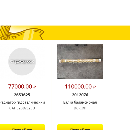
77000.00
110000.00
5
2653625
2012076
Радиатор гидравлический
Балка балансирная
Наб
CAT 320D/323D
D6RII/H
Подробнее
Подробнее