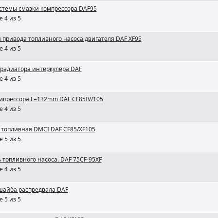
истемы смазки компрессора DAF95
 4 из 5
 привода топливного насоса двигателя DAF XF95
 4 из 5
 радиатора интеркулера DAF
 4 из 5
омпрессора L=132mm DAF CF85IV/105
 4 из 5
 топливная DMCI DAF CF85/XF105
 5 из 5
 топливного насоса. DAF 75CF-95XF
 4 из 5
шайба распредвала DAF
 5 из 5