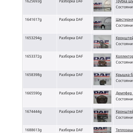
1625693g
Разборка DAF
Трубка щ
Состояние
1641617g
Разборка DAF
Шестерня
Состояние
1653294g
Разборка DAF
Кронштей
Состояние
1653372g
Разборка DAF
Коллекто
Состояние
1658398g
Разборка DAF
Крышка б
Состояние
1665590g
Разборка DAF
Демпфер 
Состояние
1674444g
Разборка DAF
Кронштейн
Состояние
1688613g
Разборка DAF
Теплозащ