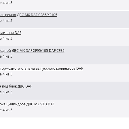
 4 из 5
ль ремня ДВС MX DAF CF85/XF105
 4 из 5
опливная DAF
 4 из 5
водной ДВС MX DAF XF95/105 DAF CF85
 4 из 5
 тормозного клапана выпускного коллектора DAF
 4 из 5
 под блок ДВС DAF
 5 из 5
лока цилиндров ДВС MX STD DAF
 4 из 5