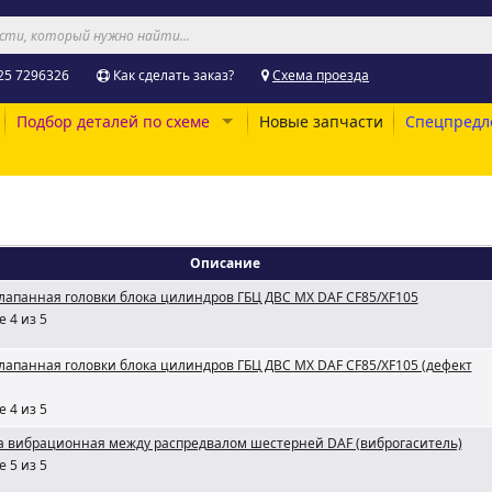
25 7296326
Как сделать заказ?
Схема проезда
Подбор деталей по схеме
Новые запчасти
Спецпредл
Описание
лапанная головки блока цилиндров ГБЦ ДВС МХ DAF CF85/XF105
 4 из 5
лапанная головки блока цилиндров ГБЦ ДВС МХ DAF CF85/XF105 (дефект
 4 из 5
а вибрационная между распредвалом шестерней DAF (виброгаситель)
 5 из 5