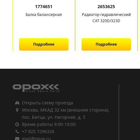
1774651
2653625
Балка балансирная
Радиатор гидравлический
CAT 320D/323D
Подробнее
Подробнее
1
2
3
Открыть схему проезда
Москва, МКАД 32 км (внешняя сторона),
пос. Битца, ул. Нагорная, д. 5
Время работы 9:00-19:00
+7 925 7296326
mail@opox.ru