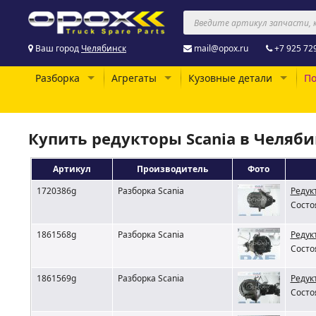
Ваш город
Челябинск
mail@opox.ru
+7 925 72
Разборка
Агрегаты
Кузовные детали
По
Купить редукторы Scania в Челяб
Артикул
Производитель
Фото
1720386g
Разборка Scania
Редукт
Состо
1861568g
Разборка Scania
Редукт
Состо
1861569g
Разборка Scania
Редукт
Состо