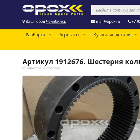
Ваш город
Челябинск
mail@opox.ru
+7 9
Разборка
Агрегаты
Кузовные детали
Артикул 1912676. Шестерня кол
Запчасти на грузовик