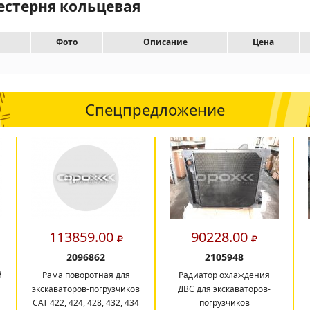
естерня кольцевая
Фото
Описание
Цена
Спецпредложение
113859.00
90228.00
2096862
2105948
й
Рама поворотная для
Радиатор охлаждения
экскаваторов-погрузчиков
ДВС для экскаваторов-
CAT 422, 424, 428, 432, 434
погрузчиков