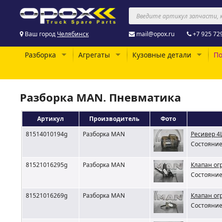
Ваш город
Челябинск
mail@opox.ru
+7 925 72
Разборка
Агрегаты
Кузовные детали
По
Разборка MAN. Пневматика
Артикул
Производитель
Фото
81514010194g
Разборка MAN
Ресивер 4
Состояние 
81521016295g
Разборка MAN
Клапан ог
Состояние 
81521016269g
Разборка MAN
Клапан ог
Состояние 