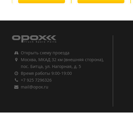
1
2
3
Открыть схему проезда
Москва, МКАД 32 км (внешняя сторона),
пос. Битца, ул. Нагорная, д. 5
Время работы 9:00-19:00
+7 925 7296326
mail@opox.ru