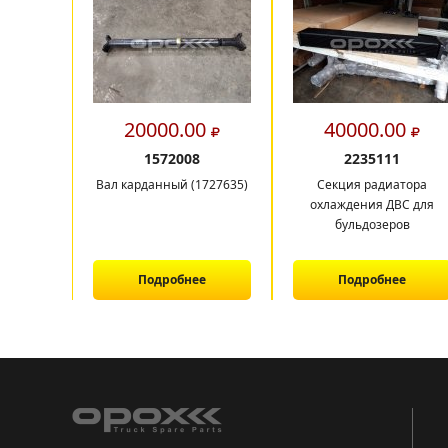
20000.00
40000.00
1572008
2235111
Вал карданный (1727635)
Секция радиатора
охлаждения ДВС для
бульдозеров
Подробнее
Подробнее
1
2
3