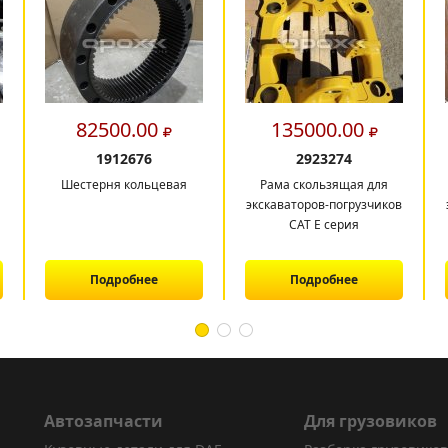
82500.00
135000.00
1912676
2923274
Шестерня кольцевая
Рама скользящая для
экскаваторов-погрузчиков
CAT E серия
Подробнее
Подробнее
Автозапчасти
Для грузовиков