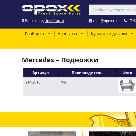
Ваш город
Челябинск
mail@opox.ru
+7 9
Разборка
Агрегаты
Кузовные детали
Mercedes – Подножки
Артикул
Производитель
Фото
2A1201L
MB