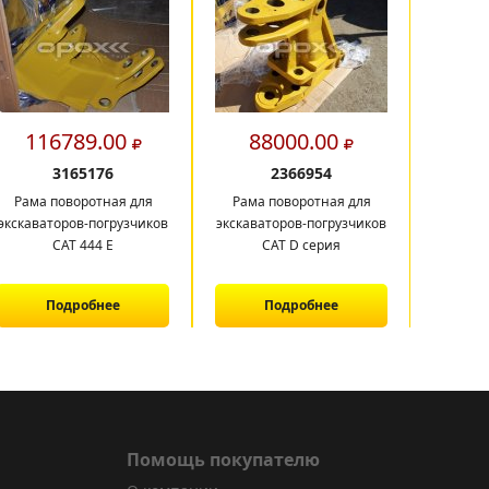
116789.00
88000.00
16
3165176
2366954
Рама поворотная для
Рама поворотная для
Балк
экскаваторов-погрузчиков
экскаваторов-погрузчиков
САТ 444 E
CAT D серия
Подробнее
Подробнее
Помощь покупателю