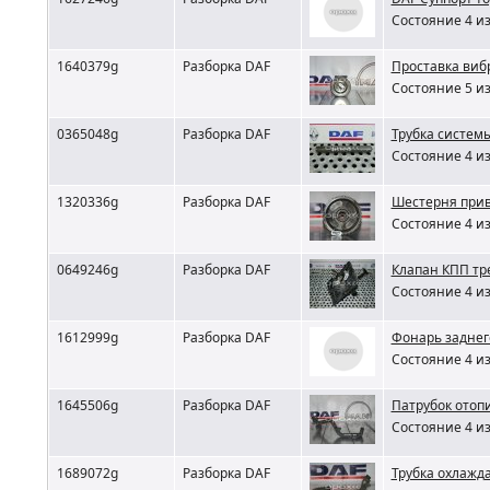
Состояние 4 из
1640379g
Разборка DAF
Проставка виб
Состояние 5 из
0365048g
Разборка DAF
Трубка систем
Состояние 4 из
1320336g
Разборка DAF
Шестерня прив
Состояние 4 из
0649246g
Разборка DAF
Клапан КПП тр
Состояние 4 из
1612999g
Разборка DAF
Фонарь заднег
Состояние 4 из
1645506g
Разборка DAF
Патрубок отоп
Состояние 4 из
1689072g
Разборка DAF
Трубка охлажд