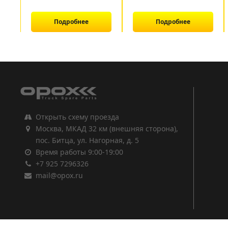
Подробнее
Подробнее
1
2
3
Открыть схему проезда
Москва, МКАД 32 км (внешняя сторона),
пос. Битца, ул. Нагорная, д. 5
Время работы 9:00-19:00
+7 925 7296326
mail@opox.ru