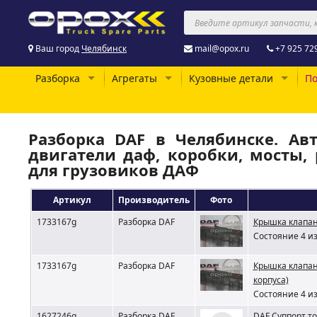
Ваш город
Челябинск
mail@opox.ru
+7 925 72
Разборка
Агрегаты
Кузовные детали
По
Разборка DAF в Челябинске. Авт
двигатели даф, коробки, мосты, 
для грузовиков ДАФ
Артикул
Производитель
Фото
1733167g
Разборка DAF
Крышка клапан
Состояние 4 из
1733167g
Разборка DAF
Крышка клапан
корпуса)
Состояние 4 из
1627246g
Разборка DAF
DAF Суппорт т