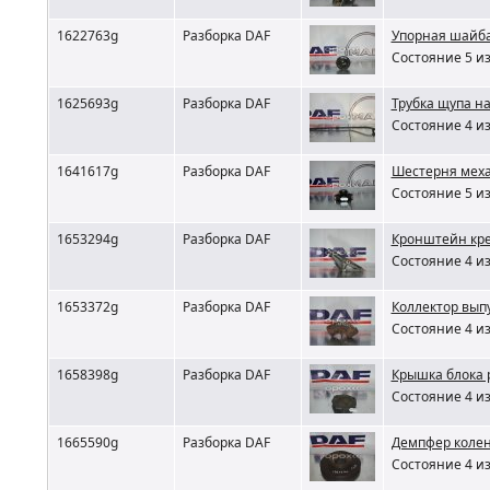
1622763g
Разборка DAF
Упорная шайба
Состояние 5 из
1625693g
Разборка DAF
Трубка щупа н
Состояние 4 из
1641617g
Разборка DAF
Шестерня меха
Состояние 5 из
1653294g
Разборка DAF
Кронштейн кре
Состояние 4 из
1653372g
Разборка DAF
Коллектор вып
Состояние 4 из
1658398g
Разборка DAF
Крышка блока 
Состояние 4 из
1665590g
Разборка DAF
Демпфер колен
Состояние 4 из