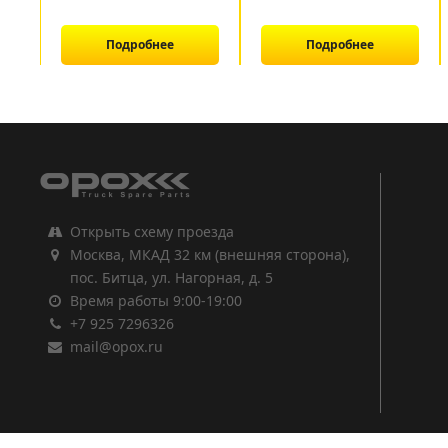
Подробнее
Подробнее
1
2
3
Открыть схему проезда
Москва, МКАД 32 км (внешняя сторона),
пос. Битца, ул. Нагорная, д. 5
Время работы 9:00-19:00
+7 925 7296326
mail@opox.ru