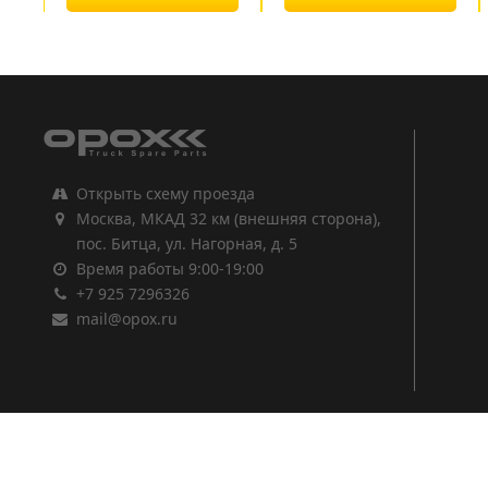
1
2
3
Открыть схему проезда
Москва, МКАД 32 км (внешняя сторона),
пос. Битца, ул. Нагорная, д. 5
Время работы 9:00-19:00
+7 925 7296326
mail@opox.ru