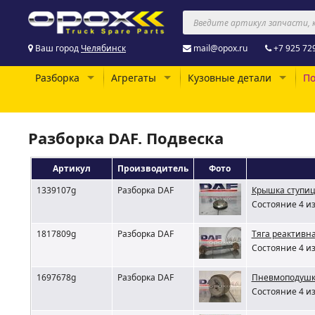
Ваш город
Челябинск
mail@opox.ru
+7 925 72
Разборка
Агрегаты
Кузовные детали
По
Разборка DAF. Подвеска
Артикул
Производитель
Фото
1339107g
Разборка DAF
Крышка ступиц
Состояние 4 из
1817809g
Разборка DAF
Тяга реактивн
Состояние 4 из
1697678g
Разборка DAF
Пневмоподушка 
Состояние 4 из