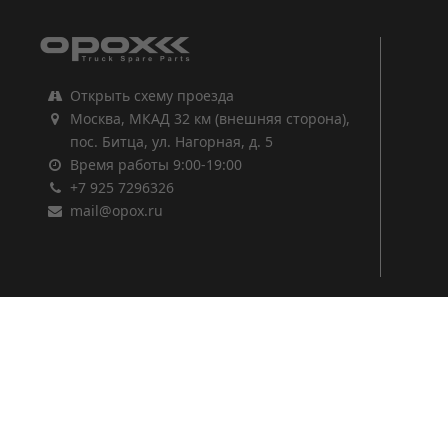
Открыть схему проезда
Москва, МКАД 32 км (внешняя сторона),
пос. Битца, ул. Нагорная, д. 5
Время работы 9:00-19:00
+7 925 7296326
mail@opox.ru