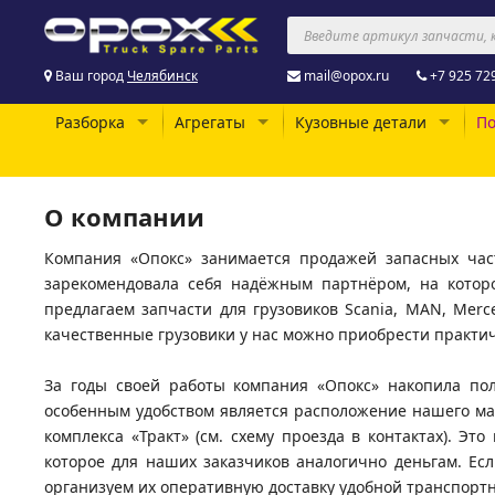
Ваш город
Челябинск
mail@opox.ru
+7 925 72
Разборка
Агрегаты
Кузовные детали
По
О компании
Компания «Опокс» занимается продажей запасных час
зарекомендовала себя надёжным партнёром, на котор
предлагаем запчасти для грузовиков Scania, MAN, Merce
качественные грузовики у нас можно приобрести практи
За годы своей работы компания «Опокс» накопила п
особенным удобством является расположение нашего мага
комплекса «Тракт» (см. схему проезда в контактах). Эт
которое для наших заказчиков аналогично деньгам. Е
организуем их оперативную доставку удобной транспорт