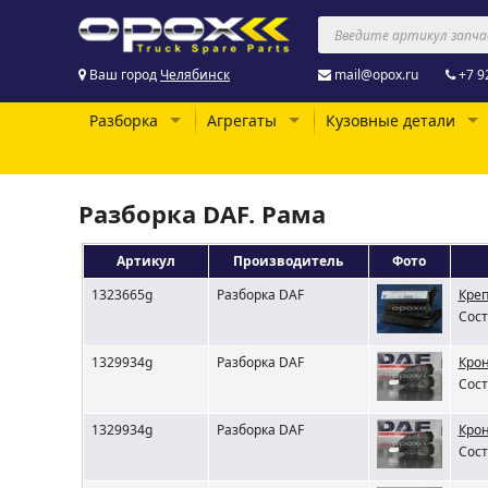
Ваш город
Челябинск
mail@opox.ru
+7 9
Разборка
Агрегаты
Кузовные детали
Разборка DAF. Рама
Артикул
Производитель
Фото
1323665g
Разборка DAF
Креп
Сост
1329934g
Разборка DAF
Кро
Сост
1329934g
Разборка DAF
Кро
Сост