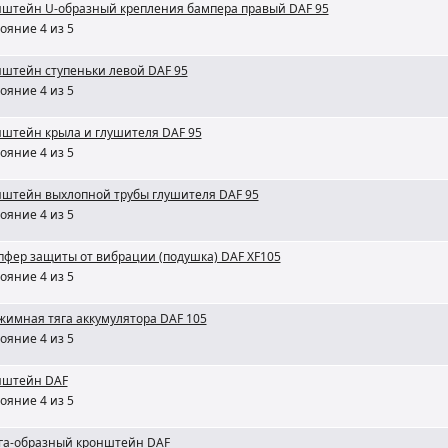
штейн U-образный крепления бампера правый DAF 95
ояние 4 из 5
штейн ступеньки левой DAF 95
ояние 4 из 5
штейн крыла и глушителя DAF 95
ояние 4 из 5
штейн выхлопной трубы глушителя DAF 95
ояние 4 из 5
фер защиты от вибрации (подушка) DAF XF105
ояние 4 из 5
имная тяга аккумулятора DAF 105
ояние 4 из 5
нштейн DAF
ояние 4 из 5
га-образный кронштейн DAF