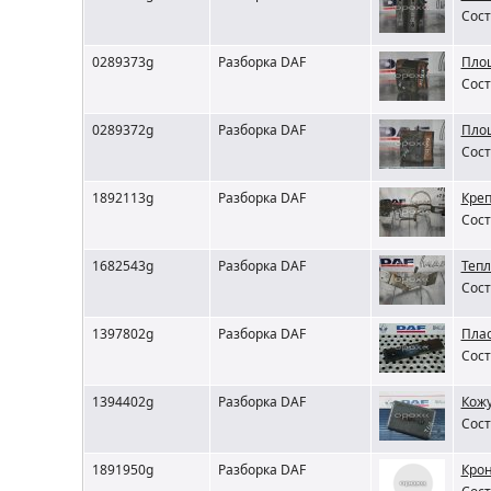
Сост
0289373g
Разборка DAF
Площ
Сост
0289372g
Разборка DAF
Площ
Сост
1892113g
Разборка DAF
Кре
Сост
1682543g
Разборка DAF
Тепл
Сост
1397802g
Разборка DAF
Пла
Сост
1394402g
Разборка DAF
Кожу
Сост
1891950g
Разборка DAF
Крон