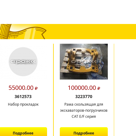
55000.00
100000.00
9
3612573
3223770
Набор прокладок
Рама скользящая для
Радиа
экскаваторов-погрузчиков
CAT E/F серия
Подробнее
Подробнее