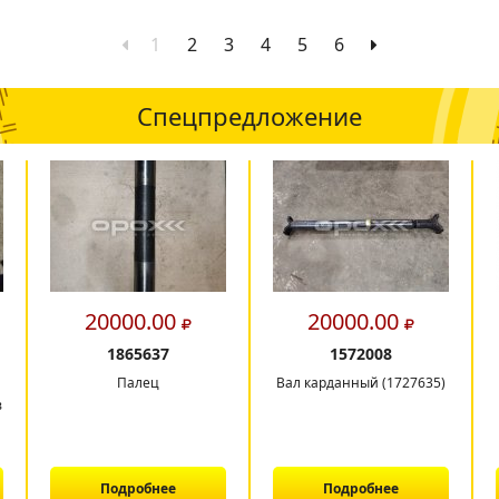
1
2
3
4
5
6
Спецпредложение
20000.00
20000.00
1865637
1572008
Палец
Вал карданный (1727635)
в
Подробнее
Подробнее