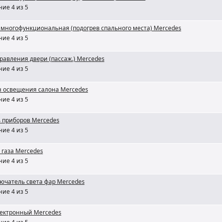
ие 4 из 5
 многофункциональная (подогрев спального места) Mercedes
ие 4 из 5
правления двери (пассаж.) Mercedes
ие 4 из 5
 освещения салона Mercedes
ие 4 из 5
 приборов Mercedes
ие 4 из 5
 газа Mercedes
ие 4 из 5
ючатель света фар Mercedes
ие 4 из 5
лектронный Mercedes