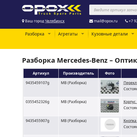
Ваш город
Челябинск
mail@opox.ru
+7 9
Разборка
Агрегаты
Кузовные детали
Разборка Mercedes-Benz – Опти
Артикул
Производитель
Фото
9435459107g
MB (Разборка)
Перекл
Состоян
0355452326g
MB (Разборка)
Корпус
Состоян
9435455907g
MB (Разборка)
Кнопка
Состоян