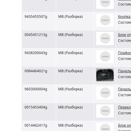
Состоян
9435455507g
MB (Разборка)
Кнопка
Состоян
0045451213g
MB (Разборка)
Блок у
Состоян
9438200043g
MB (Разборка)
Плафон
Состоян
0084464021g
MB (Разборка)
Панель
Состоян
9603000004g
MB (Разборка)
Педаль
Состоян
0015453404g
MB (Разборка)
Перекл
Состоян
0014462417g
MB (Разборка)
Блок э