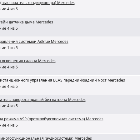
 (выключатель кондиционера) Mercedes
ие 4 из 5
ейн датчика дыма Mercedes
ие 4 из 5
правления системой AdBlue Mercedes
ие 1 из 5
 освещения салона Mercedes
ие 4 из 5
дистанционного управления ECAS передний/задний мост Mercedes
ие 4 из 5
итель поворота правый без патрона Mercedes
ие 4 из 5
а режима ASR (противобуксовочная система) Mercedes
ие 4 из 5
 многофункциональная (аудиосистема) Mercedes