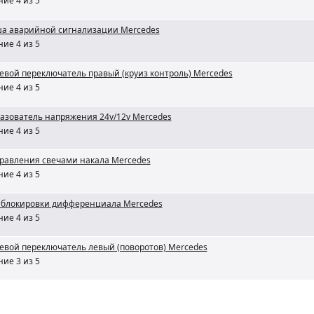
ие 4 из 5
а аварийной сигнализации Mercedes
ие 4 из 5
евой переключатель правый (круиз контроль) Mercedes
ие 4 из 5
азователь напряжения 24v/12v Mercedes
ие 4 из 5
правления свечами накала Mercedes
ие 4 из 5
 блокировки дифференциала Mercedes
ие 4 из 5
евой переключатель левый (поворотов) Mercedes
ие 3 из 5