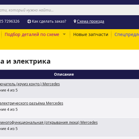
25 7296326
Как сделать заказ?
Схема проезда
Подбор деталей по схеме
Новые запчасти
Спецпредл
ка и электрика
Описание
ючатель (круиз контр.) Mercedes
ие 4 из 5
 электрического разъёма Mercedes
ие 4 из 5
 многофункциональная (открывания люка) Mercedes
ие 4 из 5