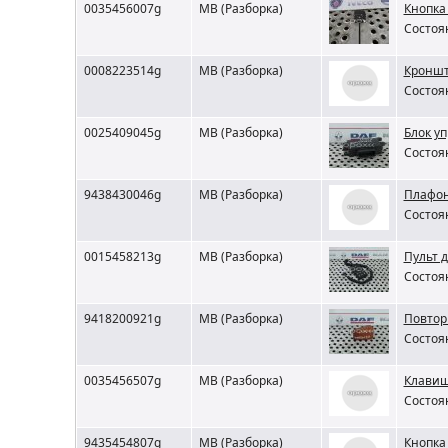
0035456007g
MB (Разборка)
Кнопка
Состоян
0008223514g
MB (Разборка)
Кроншт
Состоян
0025409045g
MB (Разборка)
Блок у
Состоян
9438430046g
MB (Разборка)
Плафон
Состоян
0015458213g
MB (Разборка)
Пульт 
Состоян
9418200921g
MB (Разборка)
Повтор
Состоян
0035456507g
MB (Разборка)
Клавиш
Состоян
9435454807g
MB (Разборка)
Кнопка