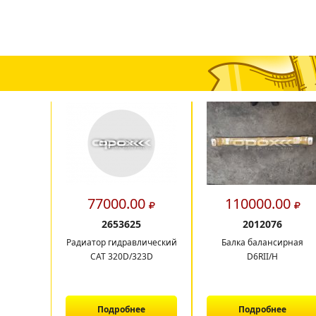
00
77000.00
110000.00
2653625
2012076
цевая
Радиатор гидравлический
Балка балансирная
CAT 320D/323D
D6RII/H
е
Подробнее
Подробнее